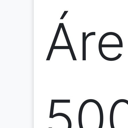
Áre
50