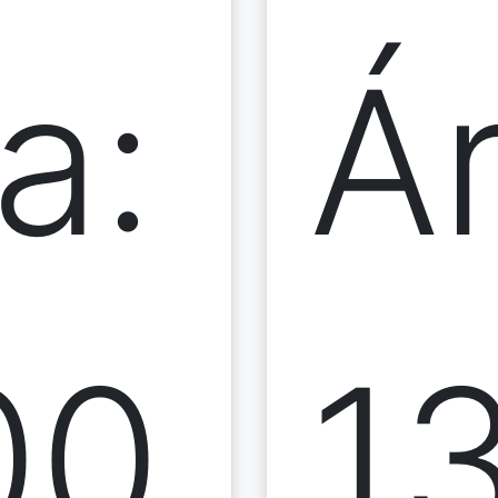
a:
Á
00
1