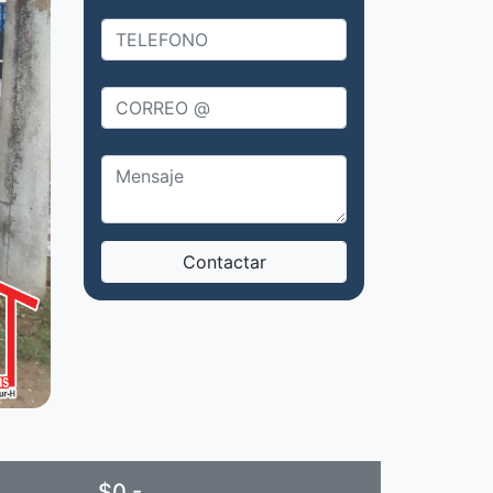
ext
$0 -